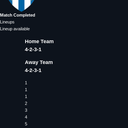
Match Completed
Lineups
Lineup available
Home Team
4-2-3-1
Away Team
4-2-3-1
1
1
1
2
3
4
5