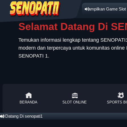
ritahuan : Situs Resmi Menampilkan Game Slot dan Result Update T
Selamat Datang Di
SE
Temukan informasi lengkap tentang SENOPATI1, 
modern dan terpercaya untuk komunitas online 
SENOPATI 1.
BERANDA
SLOT ONLINE
SPORTS B
tang Di senopati1