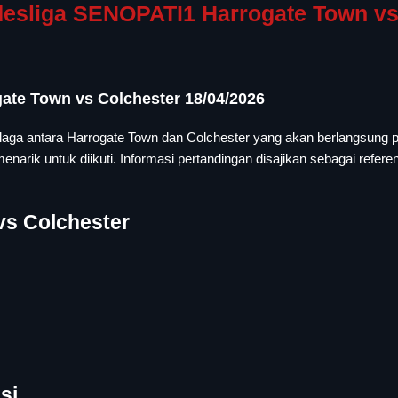
desliga SENOPATI1 Harrogate Town vs 
te Town vs Colchester 18/04/2026
laga antara Harrogate Town dan Colchester yang akan berlangsung pu
arik untuk diikuti. Informasi pertandingan disajikan sebagai refer
vs Colchester
si