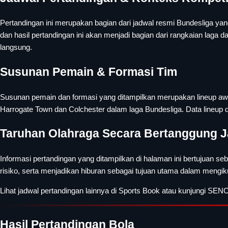
Pertandingan ini merupakan bagian dari jadwal resmi Bundesliga y
dan hasil pertandingan ini akan menjadi bagian dari rangkaian laga 
langsung.
Susunan Pemain & Formasi Tim
Susunan pemain dan formasi yang ditampilkan merupakan lineup awa
Harrogate Town dan Colchester dalam laga Bundesliga. Data lineup di
Taruhan Olahraga Secara Bertanggung 
Informasi pertandingan yang ditampilkan di halaman ini bertujuan
risiko, serta menjadikan hiburan sebagai tujuan utama dalam mengiku
Lihat jadwal pertandingan lainnya di
Sports Book
atau kunjungi
SENO
Hasil Pertandingan Bola