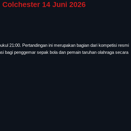
Colchester 14 Juni 2026
kul 21:00. Pertandingan ini merupakan bagian dari kompetisi resmi
ensi bagi penggemar sepak bola dan pemain taruhan olahraga secara