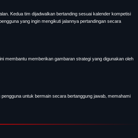
an. Kedua tim dijadwalkan bertanding sesuai kalender kompetisi
i pengguna yang ingin mengikuti jalannya pertandingan secara
i ini membantu memberikan gambaran strategi yang digunakan oleh
rong pengguna untuk bermain secara bertanggung jawab, memahami