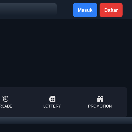
Masuk
Daftar
RCADE
LOTTERY
PROMOTION