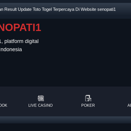
to Togel Terpercaya Di Website senopati1
NOPATI1
platform digital
Indonesia
OOK
LIVE CASINO
POKER
A