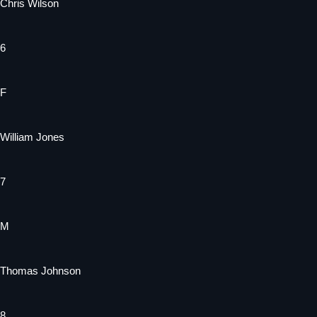
Chris Wilson
6
F
William Jones
7
M
Thomas Johnson
8