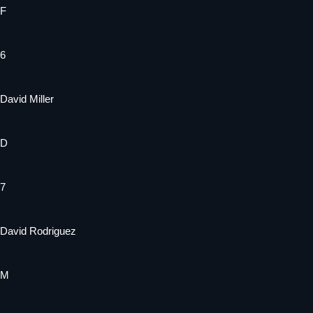
F
6
David Miller
D
7
David Rodriguez
M