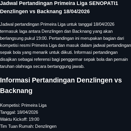
Jadwal Pertandingan Primeira Liga SENOPATI1
Denzlingen vs Backnang 18/04/2026
Jadwal pertandingan Primeira Liga untuk tanggal 18/04/2026
termasuk laga antara Denzlingen dan Backnang yang akan
berlangsung pukul 19:00. Pertandingan ini merupakan bagian dari
kompetisi resmi Primeira Liga dan masuk dalam jadwal pertandingan
sepak bola yang menarik untuk diikuti. Informasi pertandingan
disajikan sebagai referensi bagi penggemar sepak bola dan pemain
taruhan olahraga secara bertanggung jawab.
Informasi Pertandingan Denzlingen vs
Backnang
Kompetisi: Primeira Liga
Tanggal: 18/04/2026
Waktu Kickoff: 19:00
Tim Tuan Rumah: Denzlingen