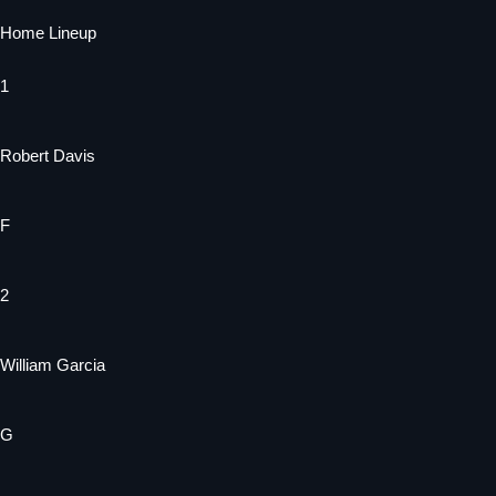
Home Lineup
1
Robert Davis
F
2
William Garcia
G