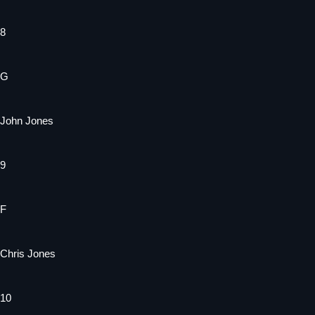
8
G
John Jones
9
F
Chris Jones
10