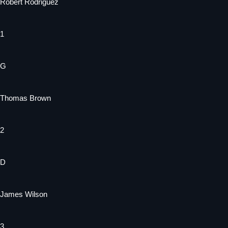
Robert Rodriguez
1
G
Thomas Brown
2
D
James Wilson
3