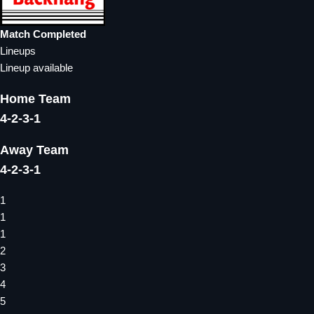
Match Completed
Lineups
Lineup available
Home Team
4-2-3-1
Away Team
4-2-3-1
1
1
1
2
3
4
5