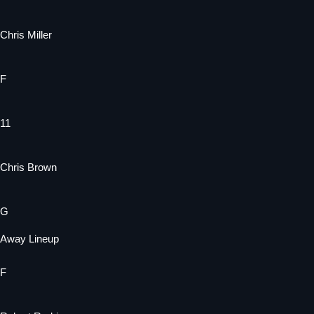
Chris Miller
F
11
Chris Brown
G
Away Lineup
F