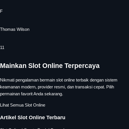
F
Thomas Wilson
11
Mainkan Slot Online Terpercaya
Nikmati pengalaman bermain slot online terbaik dengan sistem
keamanan modern, provider resmi, dan transaksi cepat. Pilih
permainan favorit Anda sekarang.
Lihat Semua Slot Online
Artikel Slot Online Terbaru