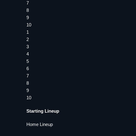
7
8
9
10
1
2
3
4
5
6
7
8
9
10
Starting Lineup
Home Lineup