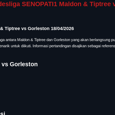
desliga SENOPATI1 Maldon & Tiptree v
 Tiptree vs Gorleston 18/04/2026
aga antara Maldon & Tiptree dan Gorleston yang akan berlangsung pu
arik untuk diikuti. Informasi pertandingan disajikan sebagai refere
 vs Gorleston
si