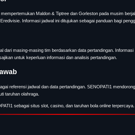
ng mempertemukan Maldon & Tiptree dan Gorleston pada musim berjal
 Eredivisie. Informasi jadwal ini ditujukan sebagai panduan bagi pen
l dari masing-masing tim berdasarkan data pertandingan. Informas
sajikan untuk keperluan informasi dan analisis pertandingan.
Jawab
 sebagai referensi jadwal dan data pertandingan. SENOPATI1 mendo
ti taruhan olahraga.
PATI1
sebagai situs slot, casino, dan taruhan bola online terpercaya.