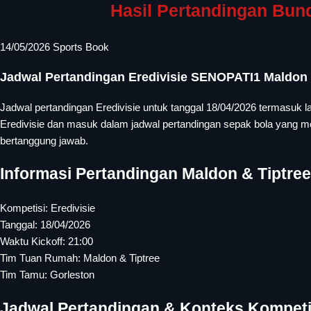
Hasil Pertandingan Bun
14/05/2026
Sports Book
Jadwal Pertandingan Eredivisie SENOPATI1 Maldon &
Jadwal pertandingan Eredivisie untuk tanggal 18/04/2026 termasuk l
Eredivisie dan masuk dalam jadwal pertandingan sepak bola yang men
bertanggung jawab.
Informasi Pertandingan Maldon & Tiptree
Kompetisi: Eredivisie
Tanggal: 18/04/2026
Waktu Kickoff: 21:00
Tim Tuan Rumah: Maldon & Tiptree
Tim Tamu: Gorleston
Jadwal Pertandingan & Konteks Kompeti