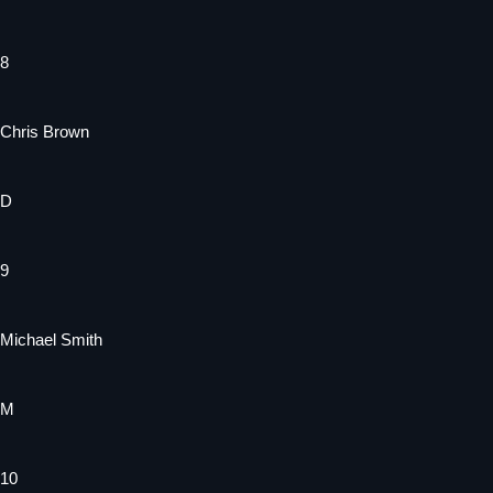
8
Chris Brown
D
9
Michael Smith
M
10