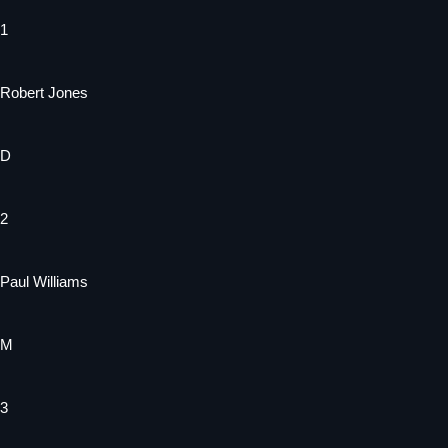
1
Robert Jones
D
2
Paul Williams
M
3