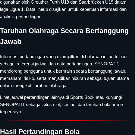
digunakan oleh Greuther Fürth U19 dan Saarbrücken U19 dalam
laga Ligue 1. Data lineup disajikan untuk keperluan informasi dan
analisis pertandingan.
Taruhan Olahraga Secara Bertanggung
Jawab
Informasi pertandingan yang ditampilkan di halaman ini bertujuan
sebagai referensi jadwal dan data pertandingan. SENOPATI1
mendorong pengguna untuk bermain secara bertanggung jawab,
memahami risiko, serta menjadikan hiburan sebagai tujuan utama
dalam mengikuti taruhan olahraga.
Lihat jadwal pertandingan lainnya di
Sports Book
atau kunjungi
SENOPATI1
sebagai situs slot, casino, dan taruhan bola online
terpercaya.
Hasil Pertandingan Bola