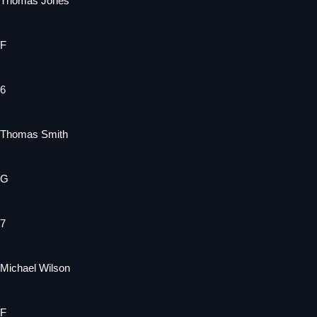
Thomas Jones
F
6
Thomas Smith
G
7
Michael Wilson
F