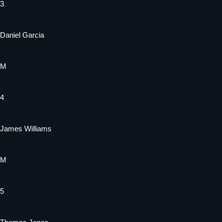
3
Daniel Garcia
M
4
James Williams
M
5