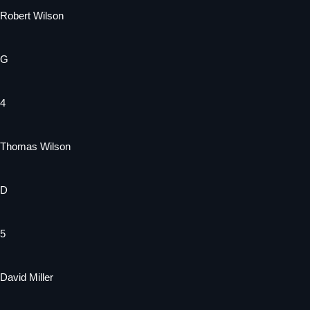
Robert Wilson
G
4
Thomas Wilson
D
5
David Miller