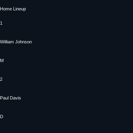
Home Lineup
1
William Johnson
M
2
Paul Davis
D