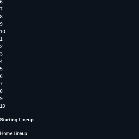
6
7
8
9
10
1
2
3
4
5
6
7
8
9
10
Starting Lineup
Home Lineup