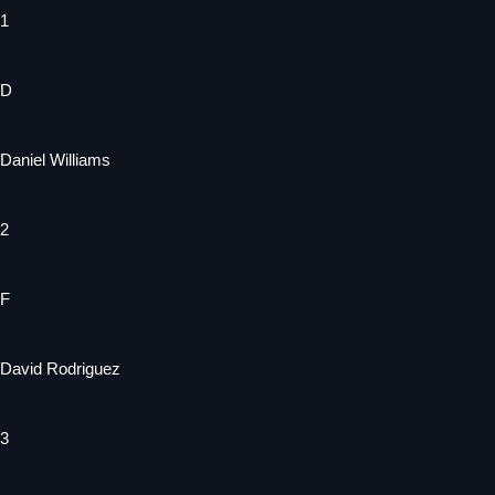
1
D
Daniel Williams
2
F
David Rodriguez
3