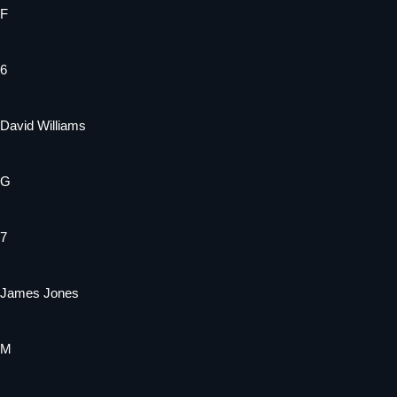
F
6
David Williams
G
7
James Jones
M