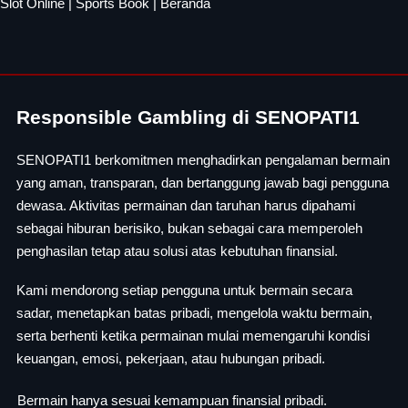
Slot Online
|
Sports Book
|
Beranda
Responsible Gambling di SENOPATI1
SENOPATI1 berkomitmen menghadirkan pengalaman bermain
yang aman, transparan, dan bertanggung jawab bagi pengguna
dewasa. Aktivitas permainan dan taruhan harus dipahami
sebagai hiburan berisiko, bukan sebagai cara memperoleh
penghasilan tetap atau solusi atas kebutuhan finansial.
Kami mendorong setiap pengguna untuk bermain secara
sadar, menetapkan batas pribadi, mengelola waktu bermain,
serta berhenti ketika permainan mulai memengaruhi kondisi
keuangan, emosi, pekerjaan, atau hubungan pribadi.
Bermain hanya sesuai kemampuan finansial pribadi.