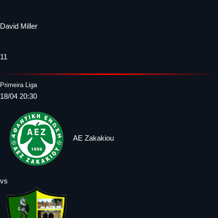
David Miller
11
Primeira Liga
18/04 20:30
AE Zakakiou
vs