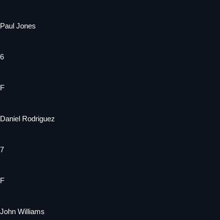
Paul Jones
6
F
Daniel Rodriguez
7
F
John Williams