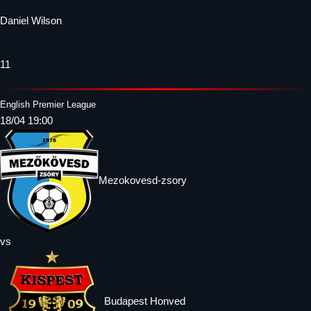
Daniel Wilson
11
English Premier League
18/04 19:00
Mezokovesd-zsory
vs
Budapest Honved