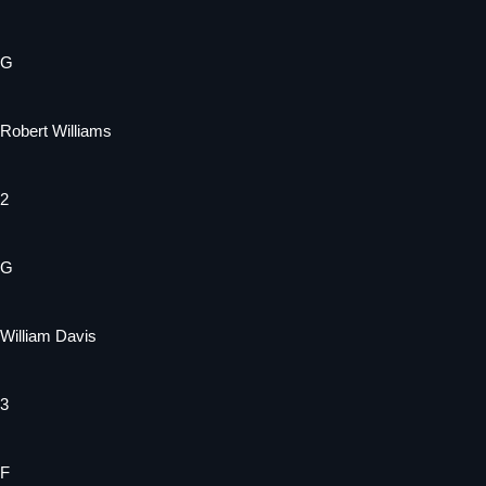
G
Robert Williams
2
G
William Davis
3
F