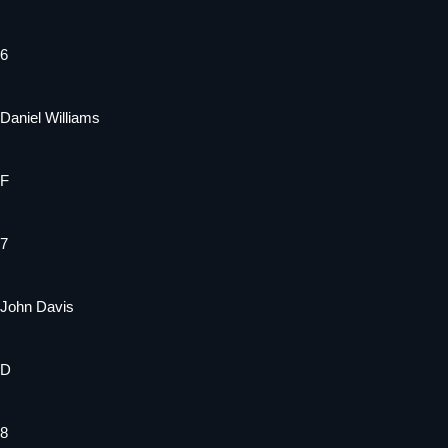
6
Daniel Williams
F
7
John Davis
D
8