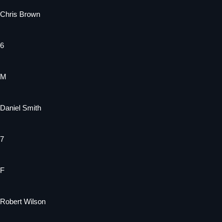
Chris Brown
6
M
Daniel Smith
7
F
Robert Wilson