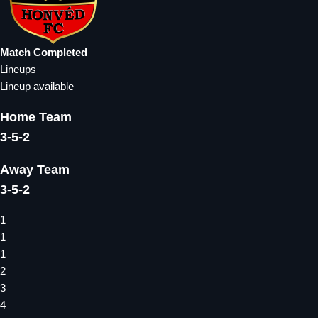
Match Completed
Lineups
Lineup available
Home Team
3-5-2
Away Team
3-5-2
1
1
1
2
3
4