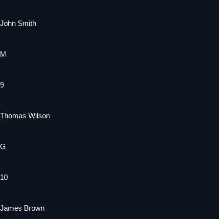
John Smith
M
9
Thomas Wilson
G
10
James Brown