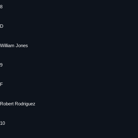
8
D
William Jones
9
F
Robert Rodriguez
10