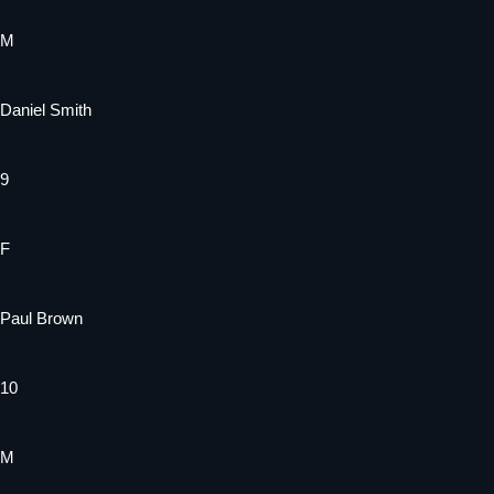
M
Daniel Smith
9
F
Paul Brown
10
M