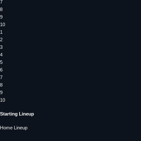
7
8
9
10
1
2
3
4
5
6
7
8
9
10
Starting Lineup
Home Lineup