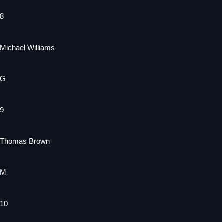
8
Michael Williams
G
9
Thomas Brown
M
10