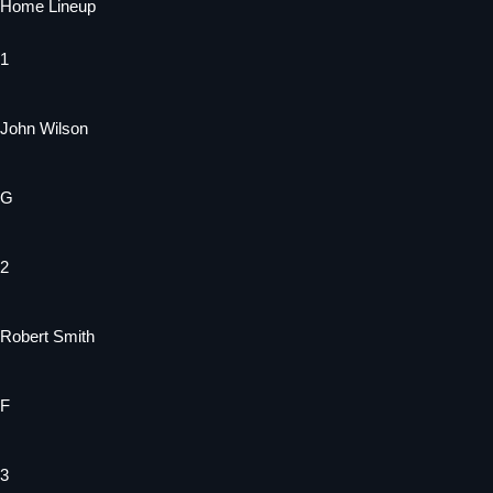
Home Lineup
1
John Wilson
G
2
Robert Smith
F
3