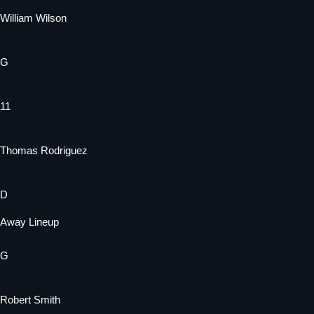
William Wilson
G
11
Thomas Rodriguez
D
Away Lineup
G
Robert Smith