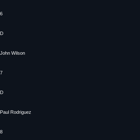
6
D
John Wilson
7
D
Paul Rodriguez
8