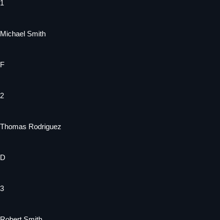
1
Michael Smith
F
2
Thomas Rodriguez
D
3
Robert Smith