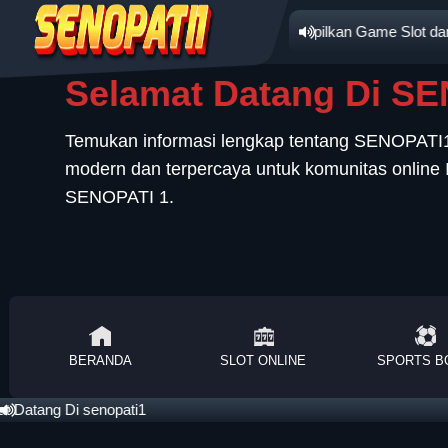
tahuan : Situs Resmi Menampilkan Game Slot dan Result Update Tot
Selamat Datang Di
SE
Temukan informasi lengkap tentang SENOPATI1, 
modern dan terpercaya untuk komunitas online 
SENOPATI 1.
BERANDA
SLOT ONLINE
SPORTS B
tang Di senopati1