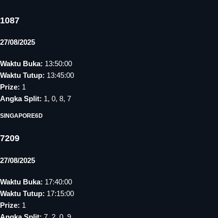
1087
27/08/2025
Waktu Buka:
13:50:00
Waktu Tutup:
13:45:00
Prize:
1
Angka Split:
1, 0, 8, 7
SINGAPORE6D
7209
27/08/2025
Waktu Buka:
17:40:00
Waktu Tutup:
17:15:00
Prize:
1
Angka Split:
7, 2, 0, 9