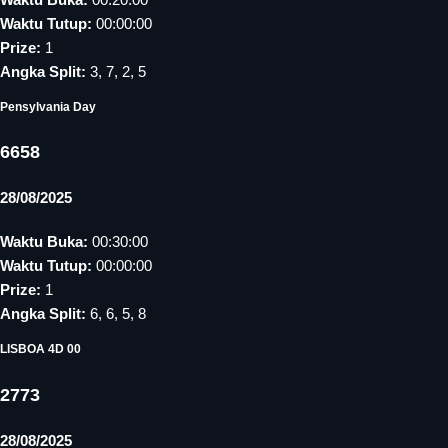
Waktu Tutup:
00:00:00
Prize:
1
Angka Split:
3, 7, 2, 5
Pensylvania Day
6658
28/08/2025
Waktu Buka:
00:30:00
Waktu Tutup:
00:00:00
Prize:
1
Angka Split:
6, 6, 5, 8
LISBOA 4D 00
2773
28/08/2025